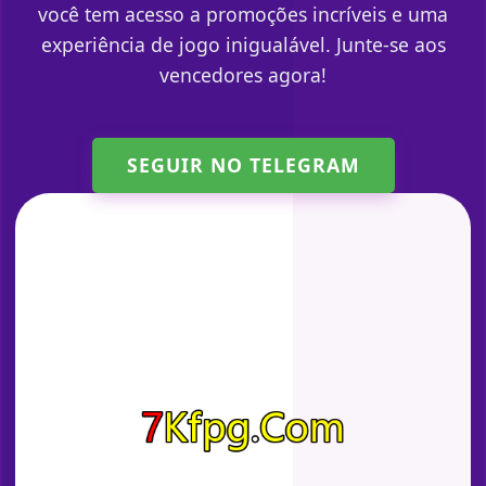
você tem acesso a promoções incríveis e uma
experiência de jogo inigualável. Junte-se aos
vencedores agora!
SEGUIR NO TELEGRAM