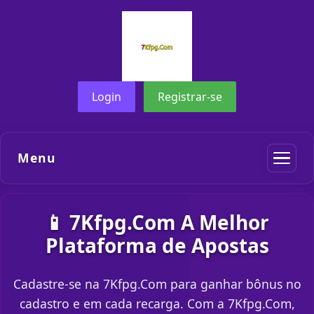
Login
Registrar-se
Menu
📱 7Kfpg.Com A Melhor
Plataforma de Apostas
Cadastre-se na 7Kfpg.Com para ganhar bônus no
cadastro e em cada recarga. Com a 7Kfpg.Com,