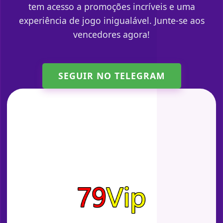
tem acesso a promoções incríveis e uma
experiência de jogo inigualável. Junte-se aos
vencedores agora!
SEGUIR NO TELEGRAM