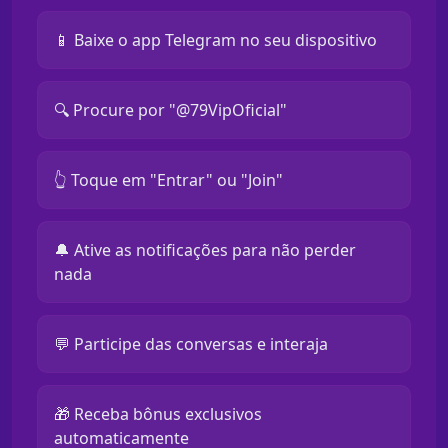
📱 Baixe o app Telegram no seu dispositivo
🔍 Procure por "@79VipOficial"
👆 Toque em "Entrar" ou "Join"
🔔 Ative as notificações para não perder
nada
💬 Participe das conversas e interaja
🎁 Receba bônus exclusivos
automaticamente