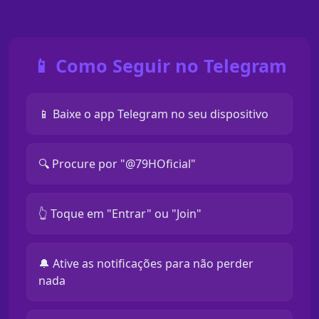
📱 Como Seguir no Telegram
📱 Baixe o app Telegram no seu dispositivo
🔍 Procure por "@79HOficial"
👆 Toque em "Entrar" ou "Join"
🔔 Ative as notificações para não perder
nada