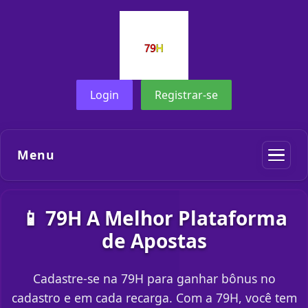
Login
Registrar-se
Menu
📱 79H A Melhor Plataforma
de Apostas
Cadastre-se na 79H para ganhar bônus no
cadastro e em cada recarga. Com a 79H, você tem