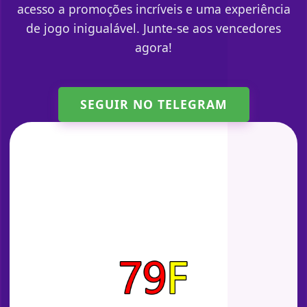
acesso a promoções incríveis e uma experiência
de jogo inigualável. Junte-se aos vencedores
agora!
SEGUIR NO TELEGRAM