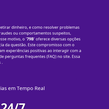
etirar dinheiro, e como resolver problemas
 fraudes ou comportamentos suspeitos,
se motivo, o '
79B
' oferece diversas opções
ncia da questão. Este compromisso com o
am experiências positivas ao interagir com a
 de perguntas frequentes (FAQ) no site. Essa
 .
cias em Tempo Real
24/7