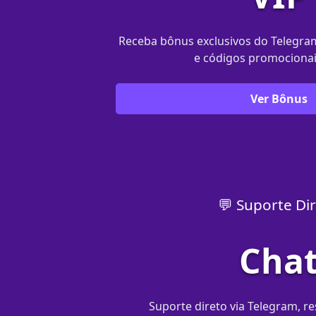
Receba bônus exclusivos do Telegra
e códigos promocionai
Ver Bônus
💬 Suporte Di
Cha
Suporte direto via Telegram, r