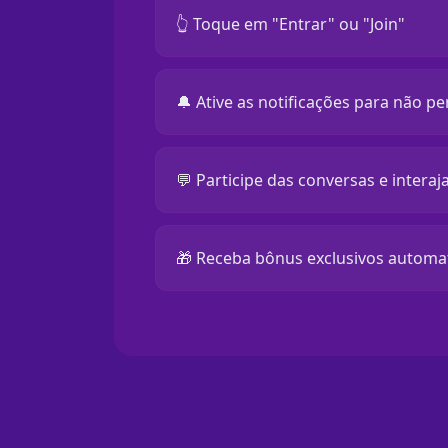
👆 Toque em "Entrar" ou "Join"
🔔 Ative as notificações para não p
💬 Participe das conversas e interaj
🎁 Receba bônus exclusivos autom