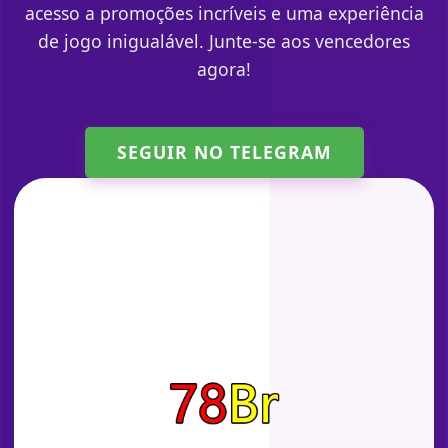
acesso a promoções incríveis e uma experiência
de jogo inigualável. Junte-se aos vencedores
agora!
SEGUIR NO TELEGRAM