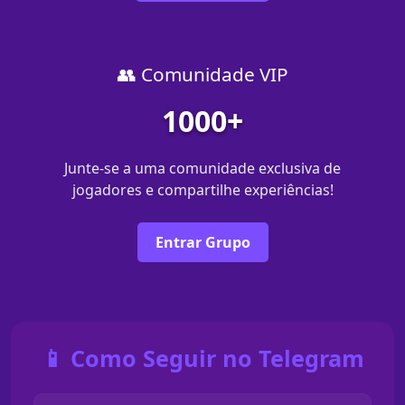
👥 Comunidade VIP
1000+
Junte-se a uma comunidade exclusiva de
jogadores e compartilhe experiências!
Entrar Grupo
📱 Como Seguir no Telegram