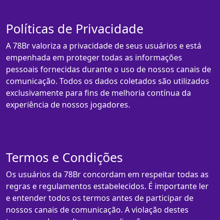
Políticas de Privacidade
A 78Br valoriza a privacidade de seus usuários e está
empenhada em proteger todas as informações
pessoais fornecidas durante o uso de nossos canais de
comunicação. Todos os dados coletados são utilizados
exclusivamente para fins de melhoria contínua da
experiência de nossos jogadores.
Termos e Condições
Os usuários da 78Br concordam em respeitar todas as
regras e regulamentos estabelecidos. É importante ler
e entender todos os termos antes de participar de
nossos canais de comunicação. A violação destes