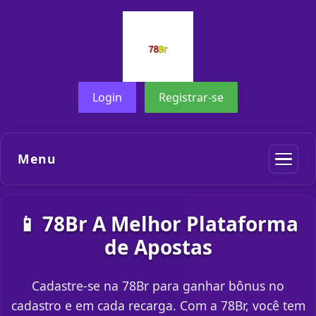
Login
Registrar-se
Menu
📱 78Br A Melhor Plataforma
de Apostas
Cadastre-se na 78Br para ganhar bônus no
cadastro e em cada recarga. Com a 78Br, você tem