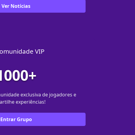
Ver Notícias
Comunidade VIP
1000+
unidade exclusiva de jogadores e
rtilhe experiências!
Entrar Grupo