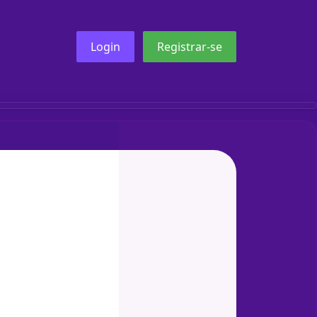
Login
Registrar-se