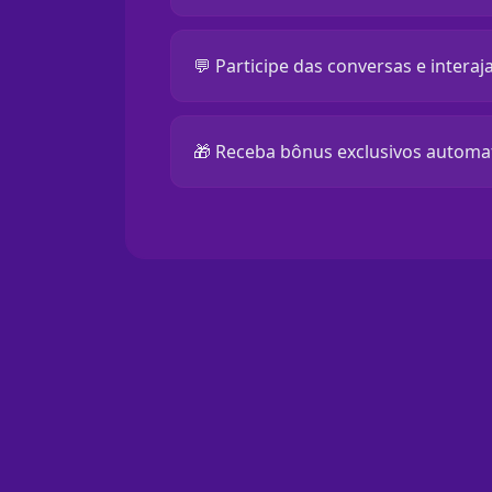
💬 Participe das conversas e interaj
🎁 Receba bônus exclusivos autom