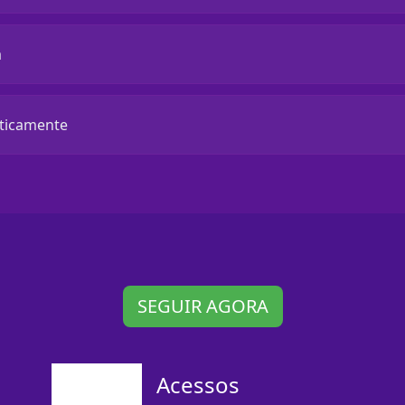
a
aticamente
SEGUIR AGORA
Acessos