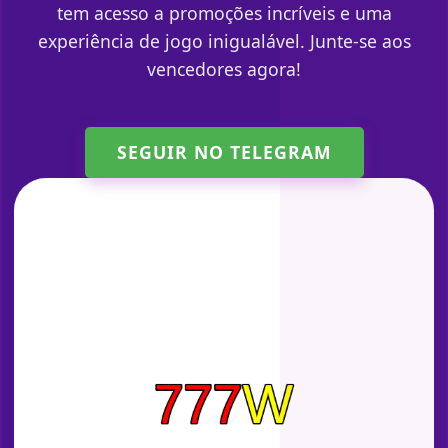
tem acesso a promoções incríveis e uma
experiência de jogo inigualável. Junte-se aos
vencedores agora!
SEGUIR NO TELEGRAM