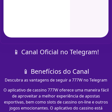
📱 Canal Oficial no Telegram!
📱 Benefícios do Canal
Descubra as vantagens de seguir a 777W no Telegram
O aplicativo de cassino 777W oferece uma maneira fácil
de aproveitar a melhor experiência de apostas
esportivas, bem como slots de cassino on-line e outros
jogos emocionantes. O aplicativo do cassino está