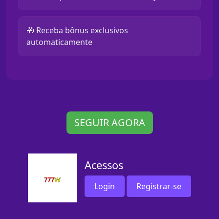
🎁 Receba bônus exclusivos
automaticamente
SEGUIR AGORA
Acessos
Login
Registrar-se