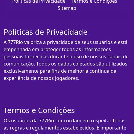
Políticas de Privacidade
Termos e Condições
Sitemap
Políticas de Privacidade
A 777Rio valoriza a privacidade de seus usuários e está
empenhada em proteger todas as informações
pessoais fornecidas durante o uso de nossos canais de
comunicação. Todos os dados coletados são utilizados
exclusivamente para fins de melhoria contínua da
experiência de nossos jogadores.
Termos e Condições
Os usuários da 777Rio concordam em respeitar todas
as regras e regulamentos estabelecidos. É importante