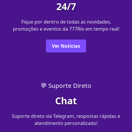
24/7
Fique por dentro de todas as novidades,
promoções e eventos da 777Rio em tempo real!
Ver Notícias
💬 Suporte Direto
Chat
Suporte direto via Telegram, respostas rápidas e
atendimento personalizado!