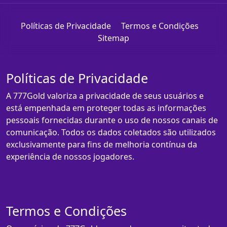
Políticas de Privacidade
Termos e Condições
Sitemap
Políticas de Privacidade
A 777Gold valoriza a privacidade de seus usuários e
está empenhada em proteger todas as informações
pessoais fornecidas durante o uso de nossos canais de
comunicação. Todos os dados coletados são utilizados
exclusivamente para fins de melhoria contínua da
experiência de nossos jogadores.
Termos e Condições