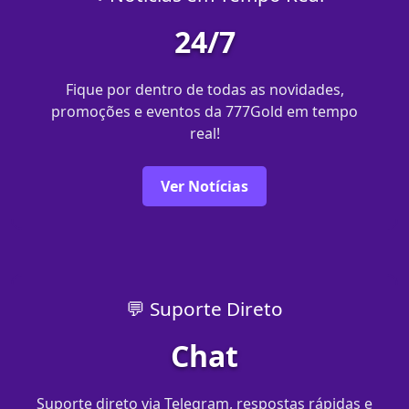
24/7
Fique por dentro de todas as novidades,
promoções e eventos da 777Gold em tempo
real!
Ver Notícias
💬 Suporte Direto
Chat
Suporte direto via Telegram, respostas rápidas e