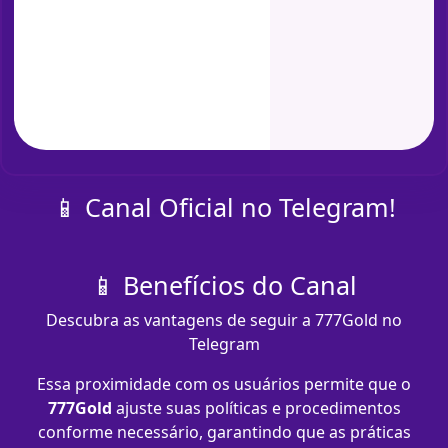
📱 Canal Oficial no Telegram!
📱 Benefícios do Canal
Descubra as vantagens de seguir a 777Gold no
Telegram
Essa proximidade com os usuários permite que o
777Gold
ajuste suas políticas e procedimentos
conforme necessário, garantindo que as práticas