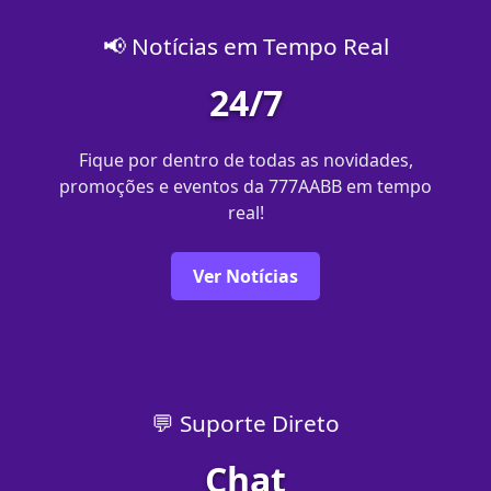
📢 Notícias em Tempo Real
24/7
Fique por dentro de todas as novidades,
promoções e eventos da 777AABB em tempo
real!
Ver Notícias
💬 Suporte Direto
Chat