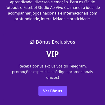
aprendizado, diversão e emoção. Para os fãs de
futebol, o Futebol Studio Ao Vivo é a maneira ideal de
acompanhar jogos nacionais e internacionais com
profundidade, interatividade e praticidade.
🎁 Bônus Exclusivos
VIP
Receba bônus exclusivos do Telegram,
promoções especiais e códigos promocionais
únicos!
Ver Bônus