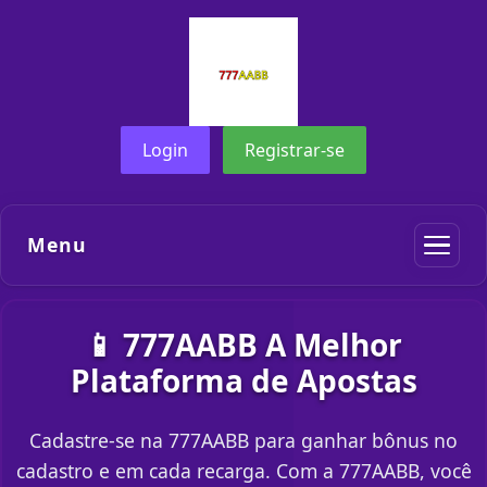
Login
Registrar-se
Menu
📱 777AABB A Melhor
Plataforma de Apostas
Cadastre-se na 777AABB para ganhar bônus no
cadastro e em cada recarga. Com a 777AABB, você