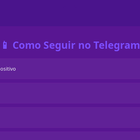
📱 Como Seguir no Telegram
ositivo