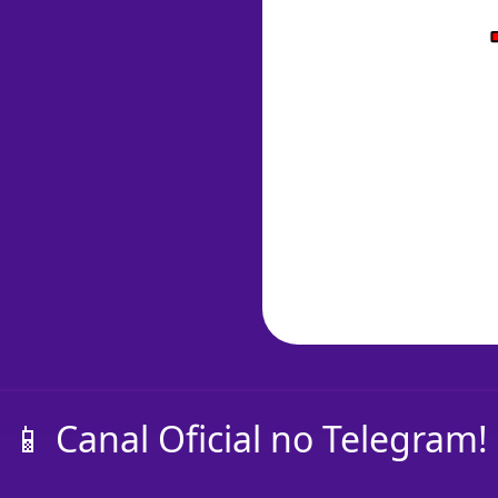
📱 Canal Oficial no Telegram!