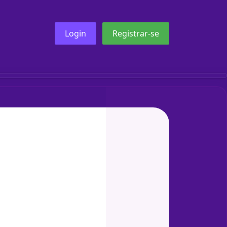
Login
Registrar-se