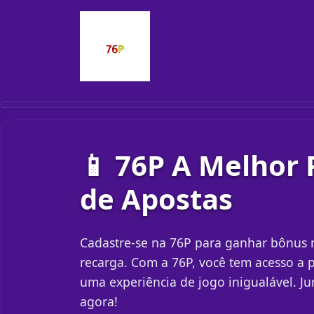
📱 76P A Melhor
de Apostas
Cadastre-se na 76P para ganhar bônus 
recarga. Com a 76P, você tem acesso a 
uma experiência de jogo inigualável. J
agora!