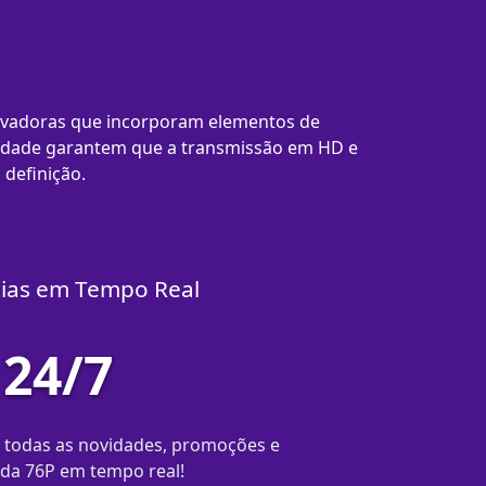
inovadoras que incorporam elementos de
alidade garantem que a transmissão em HD e
 definição.
cias em Tempo Real
24/7
e todas as novidades, promoções e
 da 76P em tempo real!