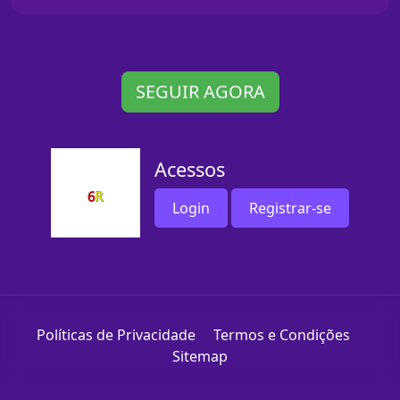
SEGUIR AGORA
Acessos
Login
Registrar-se
Políticas de Privacidade
Termos e Condições
Sitemap