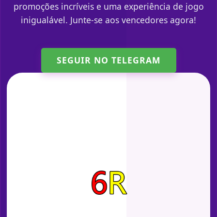
promoções incríveis e uma experiência de jogo
inigualável. Junte-se aos vencedores agora!
SEGUIR NO TELEGRAM