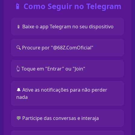
📱 Como Seguir no Telegram
📱 Baixe o app Telegram no seu dispositivo
🔍 Procure por "@68Z.ComOficial"
👆 Toque em "Entrar" ou "Join"
🔔 Ative as notificações para não perder
nada
💬 Participe das conversas e interaja