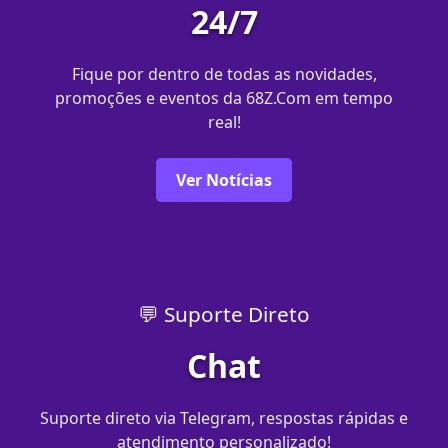
24/7
Fique por dentro de todas as novidades,
promoções e eventos da 68Z.Com em tempo
real!
Ver Notícias
💬 Suporte Direto
Chat
Suporte direto via Telegram, respostas rápidas e
atendimento personalizado!