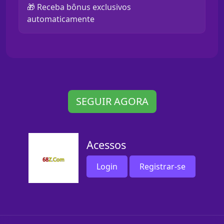
🎁 Receba bônus exclusivos
automaticamente
SEGUIR AGORA
Acessos
Login
Registrar-se