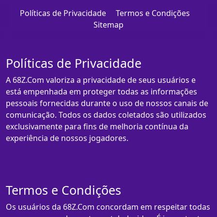
Políticas de Privacidade
Termos e Condições
Sitemap
Políticas de Privacidade
A 68Z.Com valoriza a privacidade de seus usuários e
está empenhada em proteger todas as informações
pessoais fornecidas durante o uso de nossos canais de
comunicação. Todos os dados coletados são utilizados
exclusivamente para fins de melhoria contínua da
experiência de nossos jogadores.
Termos e Condições
Os usuários da 68Z.Com concordam em respeitar todas