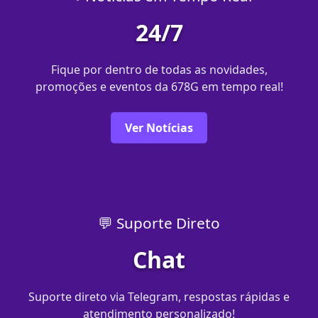
24/7
Fique por dentro de todas as novidades,
promoções e eventos da 678G em tempo real!
Ver Notícias
💬 Suporte Direto
Chat
Suporte direto via Telegram, respostas rápidas e
atendimento personalizado!