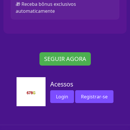
🎁 Receba bônus exclusivos
automaticamente
SEGUIR AGORA
Acessos
Login
Registrar-se