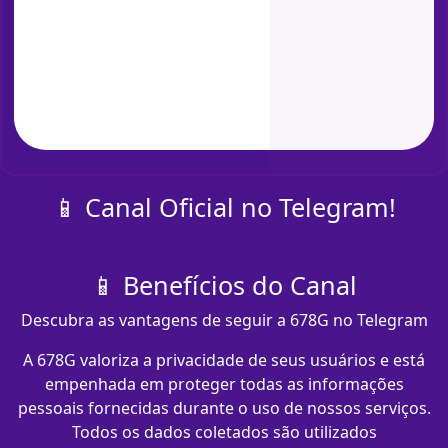
📱 Canal Oficial no Telegram!
📱 Benefícios do Canal
Descubra as vantagens de seguir a 678G no Telegram
A 678G valoriza a privacidade de seus usuários e está
empenhada em proteger todas as informações
pessoais fornecidas durante o uso de nossos serviços.
Todos os dados coletados são utilizados