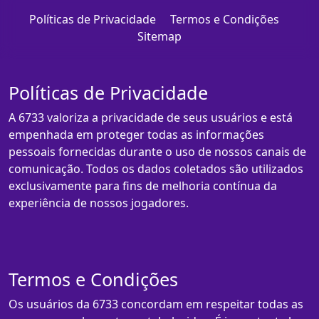
Políticas de Privacidade
Termos e Condições
Sitemap
Políticas de Privacidade
A 6733 valoriza a privacidade de seus usuários e está
empenhada em proteger todas as informações
pessoais fornecidas durante o uso de nossos canais de
comunicação. Todos os dados coletados são utilizados
exclusivamente para fins de melhoria contínua da
experiência de nossos jogadores.
Termos e Condições
Os usuários da 6733 concordam em respeitar todas as