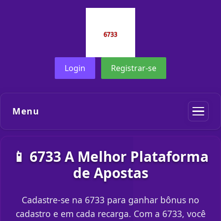
Login
Registrar-se
Menu
📱 6733 A Melhor Plataforma
de Apostas
Cadastre-se na 6733 para ganhar bônus no
cadastro e em cada recarga. Com a 6733, você