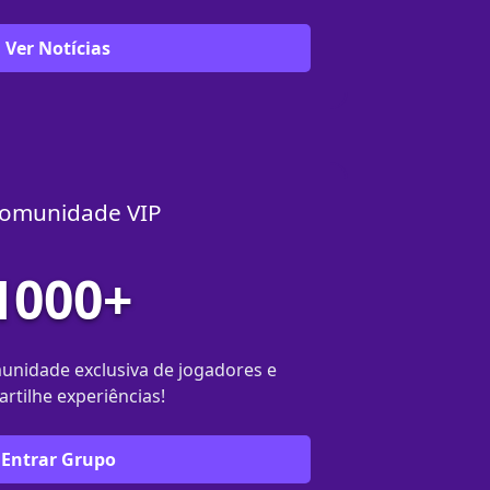
Ver Notícias
Comunidade VIP
1000+
unidade exclusiva de jogadores e
rtilhe experiências!
Entrar Grupo