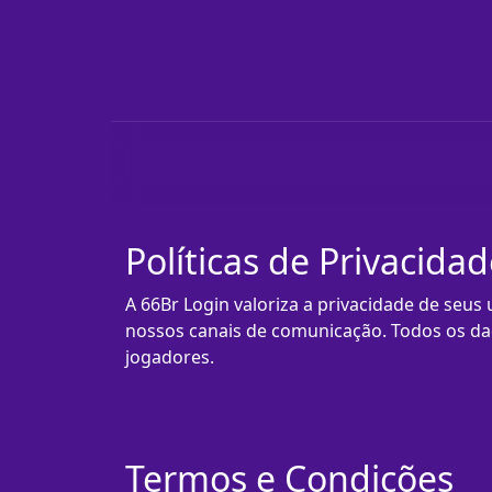
Políticas de Privacida
A 66Br Login valoriza a privacidade de seu
nossos canais de comunicação. Todos os dad
jogadores.
Termos e Condições