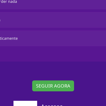
erder nada
a
aticamente
SEGUIR AGORA