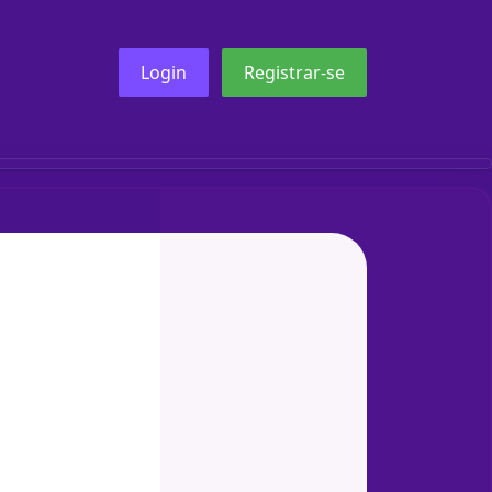
Login
Registrar-se