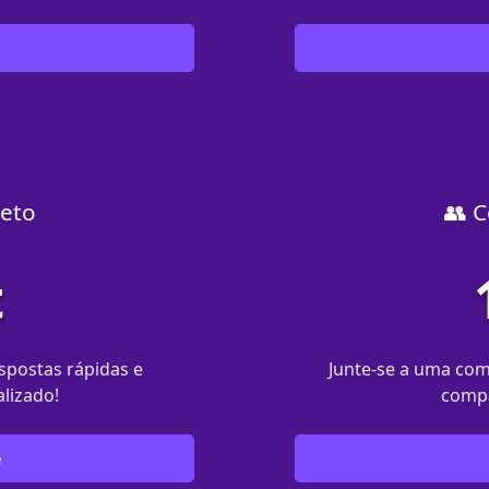
reto
👥 
t
espostas rápidas e
Junte-se a uma com
lizado!
compa
e