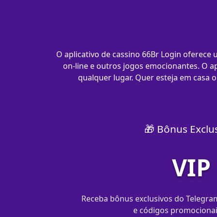
O aplicativo de cassino 66Br Login oferece
on-line e outros jogos emocionantes. O ap
qualquer lugar. Quer esteja em casa 
🎁 Bônus Exclu
VIP
Receba bônus exclusivos do Telegra
e códigos promocionai