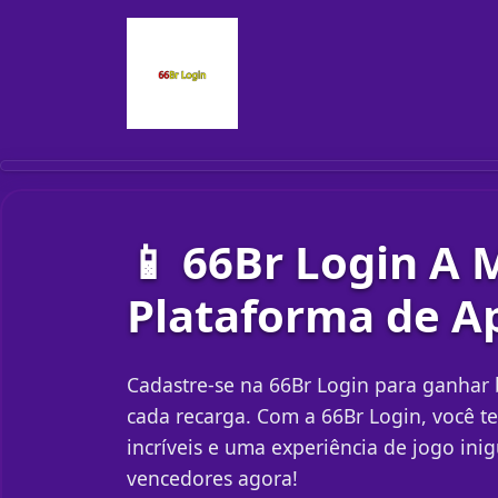
📱 66Br Login A 
Plataforma de A
Cadastre-se na 66Br Login para ganhar
cada recarga. Com a 66Br Login, você 
incríveis e uma experiência de jogo inig
vencedores agora!