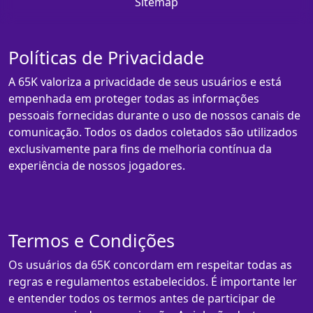
Sitemap
Políticas de Privacidade
A 65K valoriza a privacidade de seus usuários e está
empenhada em proteger todas as informações
pessoais fornecidas durante o uso de nossos canais de
comunicação. Todos os dados coletados são utilizados
exclusivamente para fins de melhoria contínua da
experiência de nossos jogadores.
Termos e Condições
Os usuários da 65K concordam em respeitar todas as
regras e regulamentos estabelecidos. É importante ler
e entender todos os termos antes de participar de