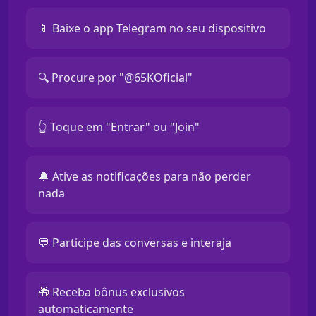
📱 Baixe o app Telegram no seu dispositivo
🔍 Procure por "@65KOficial"
👆 Toque em "Entrar" ou "Join"
🔔 Ative as notificações para não perder
nada
💬 Participe das conversas e interaja
🎁 Receba bônus exclusivos
automaticamente