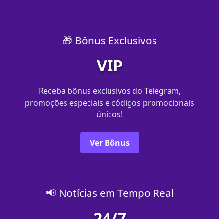
🎁 Bônus Exclusivos
VIP
Receba bônus exclusivos do Telegram,
promoções especiais e códigos promocionais
únicos!
Ver Bônus
📢 Notícias em Tempo Real
24/7