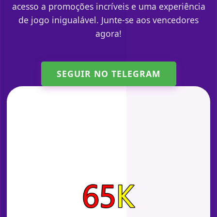
acesso a promoções incríveis e uma experiência
de jogo inigualável. Junte-se aos vencedores
agora!
SEGUIR NO TELEGRAM