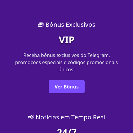
🎁 Bônus Exclusivos
VIP
Receba bônus exclusivos do Telegram,
promoções especiais e códigos promocionais
únicos!
Ver Bônus
📢 Notícias em Tempo Real
24/7