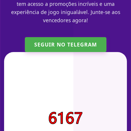
tem acesso a promoções incríveis e uma
experiência de jogo inigualável. Junte-se aos
vencedores agora!
SEGUIR NO TELEGRAM