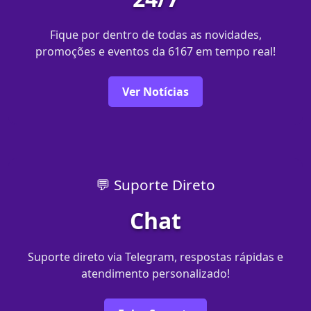
Fique por dentro de todas as novidades,
promoções e eventos da 6167 em tempo real!
Ver Notícias
💬 Suporte Direto
Chat
Suporte direto via Telegram, respostas rápidas e
atendimento personalizado!