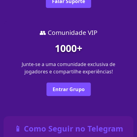
Falar Suporte
👥 Comunidade VIP
1000+
Junte-se a uma comunidade exclusiva de
jogadores e compartilhe experiências!
Entrar Grupo
📱 Como Seguir no Telegram