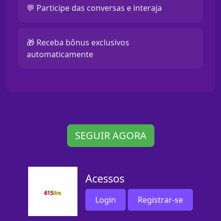
💬 Participe das conversas e interaja
🎁 Receba bônus exclusivos
automaticamente
SEGUIR AGORA
Acessos
Login
Registrar-se