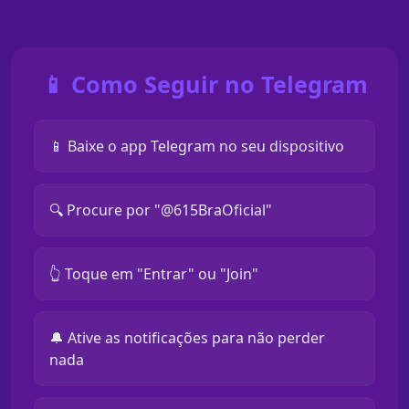
📱 Como Seguir no Telegram
📱 Baixe o app Telegram no seu dispositivo
🔍 Procure por "@615BraOficial"
👆 Toque em "Entrar" ou "Join"
🔔 Ative as notificações para não perder
nada