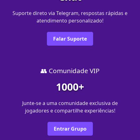
Suporte direto via Telegram, respostas rápidas e
atendimento personalizado!
Falar Suporte
👥 Comunidade VIP
1000+
Junte-se a uma comunidade exclusiva de
jogadores e compartilhe experiências!
Entrar Grupo