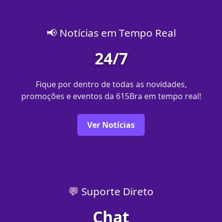
📢 Notícias em Tempo Real
24/7
Fique por dentro de todas as novidades,
promoções e eventos da 615Bra em tempo real!
Ver Notícias
💬 Suporte Direto
Chat