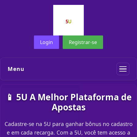
Login
Registrar-se
Menu
📱 5U A Melhor Plataforma de
Apostas
Cadastre-se na 5U para ganhar bônus no cadastro
e em cada recarga. Com a 5U, você tem acesso a