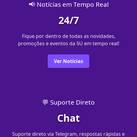
📢 Notícias em Tempo Real
24/7
Fique por dentro de todas as novidades,
promoções e eventos da 5U em tempo real!
Ver Notícias
💬 Suporte Direto
Chat
Suporte direto via Telegram, respostas rápidas e