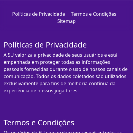
Políticas de Privacidade
Termos e Condições
Sitemap
Políticas de Privacidade
A 5U valoriza a privacidade de seus usuários e está
empenhada em proteger todas as informações
pessoais fornecidas durante o uso de nossos canais de
comunicação. Todos os dados coletados são utilizados
exclusivamente para fins de melhoria contínua da
experiência de nossos jogadores.
Termos e Condições
Os usuários da 5U concordam em respeitar todas as