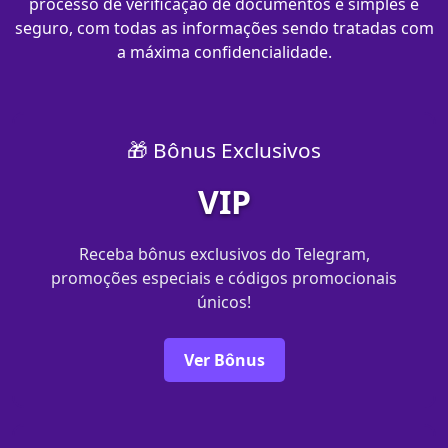
processo de verificação de documentos é simples e
seguro, com todas as informações sendo tratadas com
a máxima confidencialidade.
🎁 Bônus Exclusivos
VIP
Receba bônus exclusivos do Telegram,
promoções especiais e códigos promocionais
únicos!
Ver Bônus