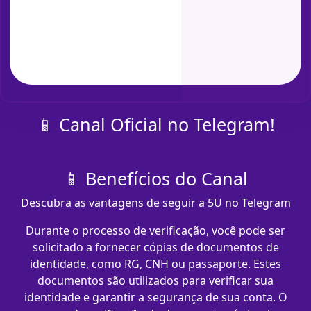
📱 Canal Oficial no Telegram!
📱 Benefícios do Canal
Descubra as vantagens de seguir a 5U no Telegram
Durante o processo de verificação, você pode ser
solicitado a fornecer cópias de documentos de
identidade, como RG, CNH ou passaporte. Estes
documentos são utilizados para verificar sua
identidade e garantir a segurança de sua conta. O