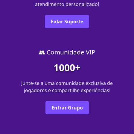
atendimento personalizado!
Falar Suporte
👥 Comunidade VIP
1000+
Junte-se a uma comunidade exclusiva de
jogadores e compartilhe experiências!
Entrar Grupo