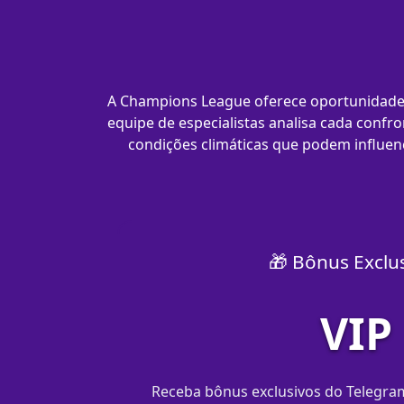
A Champions League oferece oportunidades 
equipe de especialistas analisa cada confr
condições climáticas que podem influenc
🎁 Bônus Exclu
VIP
Receba bônus exclusivos do Telegra