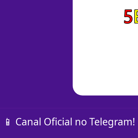
📱 Canal Oficial no Telegram!