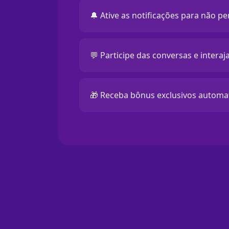
🔔 Ative as notificações para não p
💬 Participe das conversas e interaj
🎁 Receba bônus exclusivos autom