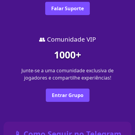
Falar Suporte
👥 Comunidade VIP
1000+
Junte-se a uma comunidade exclusiva de
jogadores e compartilhe experiências!
Entrar Grupo
📱 Como Seguir no Telegram