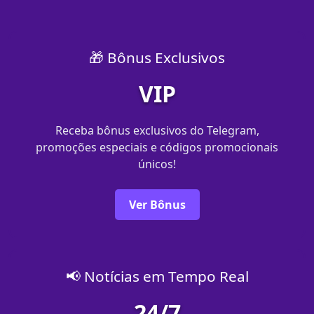
🎁 Bônus Exclusivos
VIP
Receba bônus exclusivos do Telegram,
promoções especiais e códigos promocionais
únicos!
Ver Bônus
📢 Notícias em Tempo Real
24/7