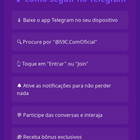
📱 Baixe o app Telegram no seu dispositivo
🔍 Procure por "@59C.ComOficial"
👆 Toque em "Entrar" ou "Join"
🔔 Ative as notificações para não perder
nada
💬 Participe das conversas e interaja
🎁 Receba bônus exclusivos