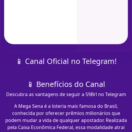
📱 Canal Oficial no Telegram!
📱 Benefícios do Canal
Descubra as vantagens de seguir a 59Brl no Telegram
A Mega Sena é a loteria mais famosa do Brasil,
conhecida por oferecer prêmios milionários que
podem mudar a vida de qualquer apostador. Realizada
pela Caixa Econômica Federal, essa modalidade atrai