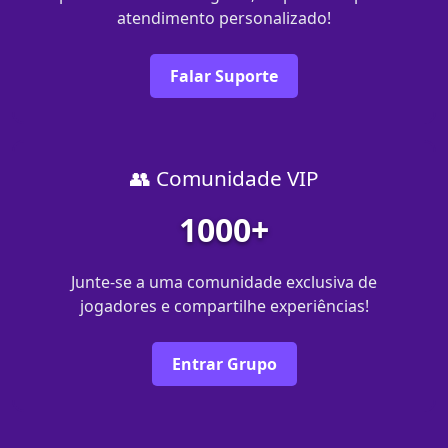
atendimento personalizado!
Falar Suporte
👥 Comunidade VIP
1000+
Junte-se a uma comunidade exclusiva de
jogadores e compartilhe experiências!
Entrar Grupo