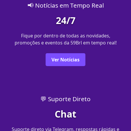
📢 Notícias em Tempo Real
24/7
Fique por dentro de todas as novidades,
promoções e eventos da 59Brl em tempo real!
Ver Notícias
💬 Suporte Direto
Chat
Suporte direto via Telegram, respostas rápidas e