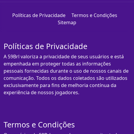
Políticas de Privacidade
Termos e Condições
Sitemap
Políticas de Privacidade
A 59Brl valoriza a privacidade de seus usuários e está
empenhada em proteger todas as informações
pessoais fornecidas durante o uso de nossos canais de
comunicação. Todos os dados coletados são utilizados
exclusivamente para fins de melhoria contínua da
experiência de nossos jogadores.
Termos e Condições