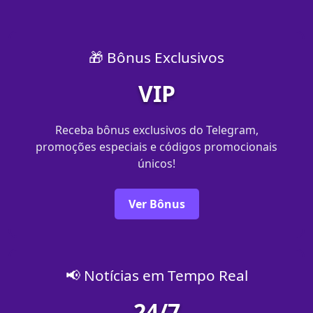
🎁 Bônus Exclusivos
VIP
Receba bônus exclusivos do Telegram,
promoções especiais e códigos promocionais
únicos!
Ver Bônus
📢 Notícias em Tempo Real
24/7