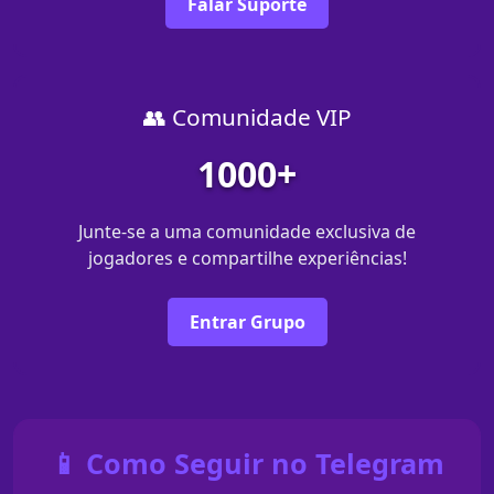
Falar Suporte
👥 Comunidade VIP
1000+
Junte-se a uma comunidade exclusiva de
jogadores e compartilhe experiências!
Entrar Grupo
📱 Como Seguir no Telegram