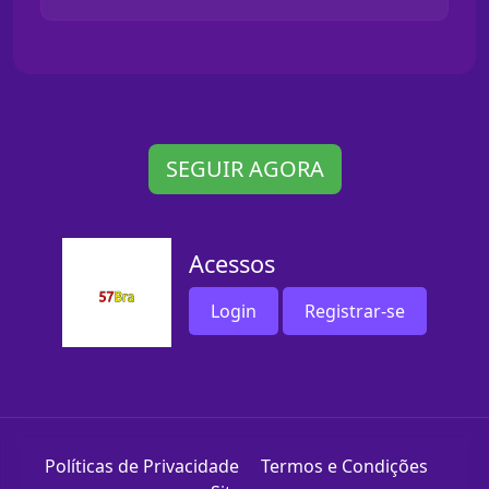
SEGUIR AGORA
Acessos
Login
Registrar-se
Políticas de Privacidade
Termos e Condições