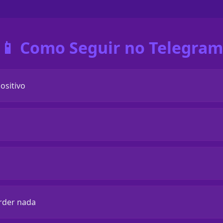
📱 Como Seguir no Telegram
ositivo
erder nada