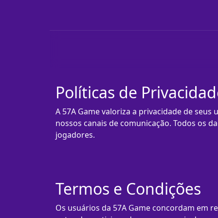
Políticas de Privacida
A 57A Game valoriza a privacidade de seus
nossos canais de comunicação. Todos os dad
jogadores.
Termos e Condições
Os usuários da 57A Game concordam em resp