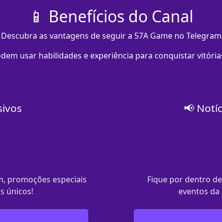
📱 Benefícios do Canal
Descubra as vantagens de seguir a 57A Game no Telegram
em usar habilidades e experiência para conquistar vitórias
sivos
📢 Notí
m, promoções especiais
Fique por dentro d
s únicos!
eventos da