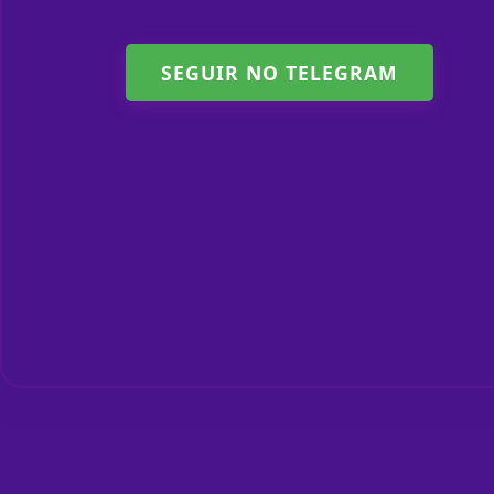
SEGUIR NO TELEGRAM