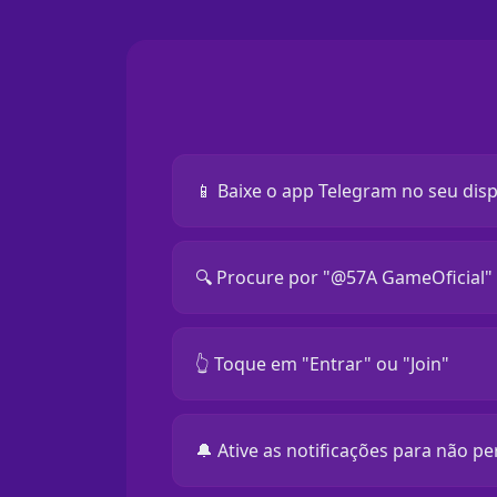
📱 Baixe o app Telegram no seu disp
🔍 Procure por "@57A GameOficial"
👆 Toque em "Entrar" ou "Join"
🔔 Ative as notificações para não p