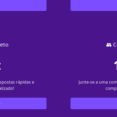
reto
👥 
t
espostas rápidas e
Junte-se a uma com
lizado!
compa
e