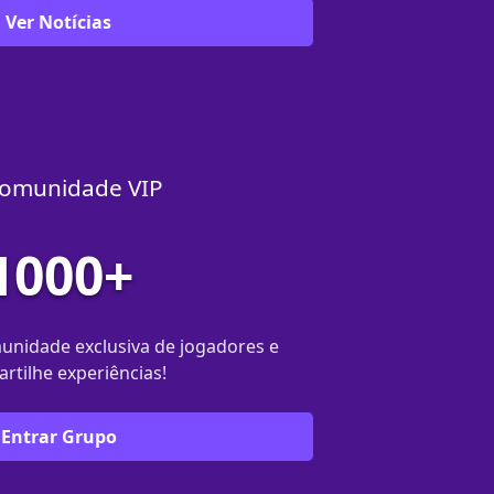
Ver Notícias
Comunidade VIP
1000+
unidade exclusiva de jogadores e
rtilhe experiências!
Entrar Grupo