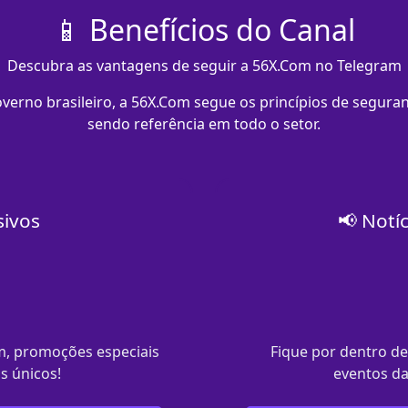
📱 Benefícios do Canal
Descubra as vantagens de seguir a 56X.Com no Telegram
erno brasileiro, a 56X.Com segue os princípios de seguranç
sendo referência em todo o setor.
sivos
📢 Notí
m, promoções especiais
Fique por dentro d
s únicos!
eventos da