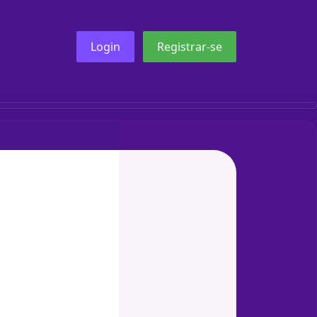
Login
Registrar-se