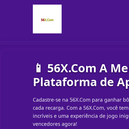
📱 56X.Com A Me
Plataforma de A
Cadastre-se na 56X.Com para ganhar bô
cada recarga. Com a 56X.Com, você tem
incríveis e uma experiência de jogo inig
vencedores agora!