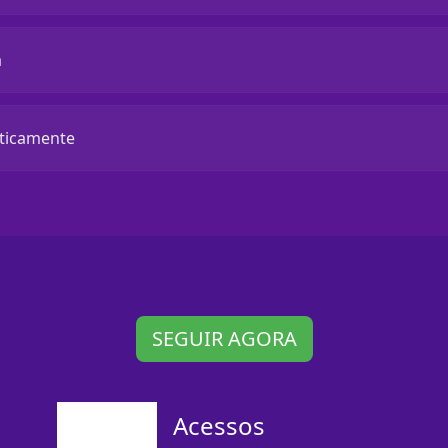
a
aticamente
SEGUIR AGORA
Acessos