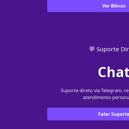
Ver Bônus
💬 Suporte Di
Cha
Suporte direto via Telegram, r
atendimento persona
Falar Suport