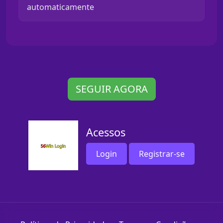
automaticamente
SEGUIR AGORA
Acessos
Login
Registrar-se