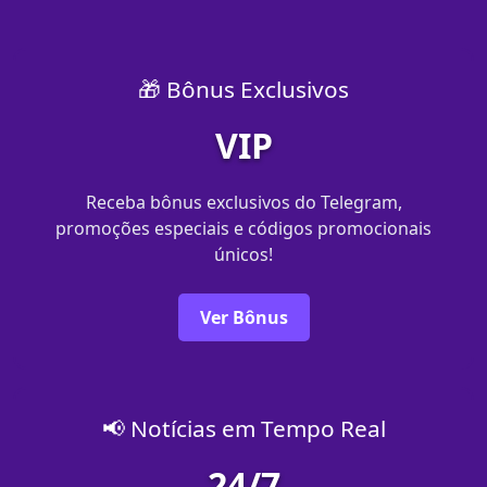
🎁 Bônus Exclusivos
VIP
Receba bônus exclusivos do Telegram,
promoções especiais e códigos promocionais
únicos!
Ver Bônus
📢 Notícias em Tempo Real
24/7