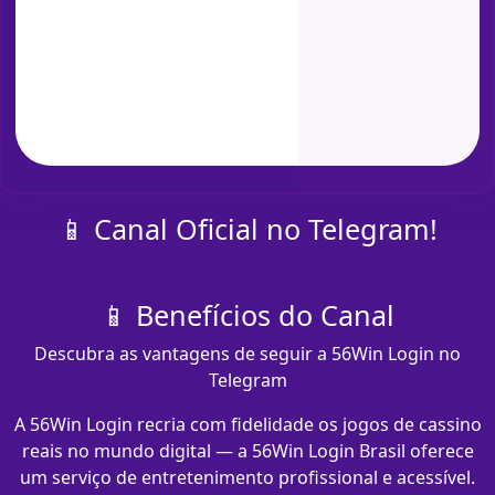
📱 Canal Oficial no Telegram!
📱 Benefícios do Canal
Descubra as vantagens de seguir a 56Win Login no
Telegram
A 56Win Login recria com fidelidade os jogos de cassino
reais no mundo digital — a 56Win Login Brasil oferece
um serviço de entretenimento profissional e acessível.