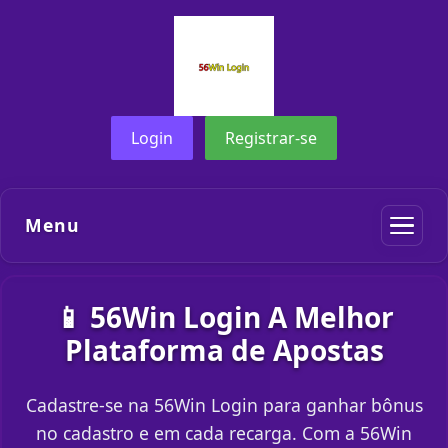
Login
Registrar-se
Menu
📱 56Win Login A Melhor
Plataforma de Apostas
Cadastre-se na 56Win Login para ganhar bônus
no cadastro e em cada recarga. Com a 56Win