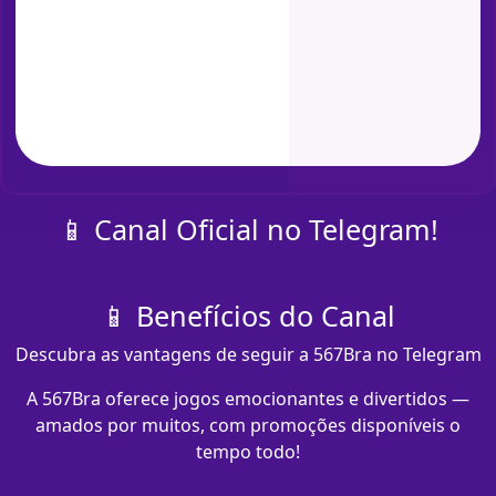
📱 Canal Oficial no Telegram!
📱 Benefícios do Canal
Descubra as vantagens de seguir a 567Bra no Telegram
A 567Bra oferece jogos emocionantes e divertidos —
amados por muitos, com promoções disponíveis o
tempo todo!