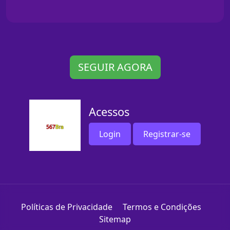
SEGUIR AGORA
Acessos
Login
Registrar-se
Políticas de Privacidade
Termos e Condições
Sitemap