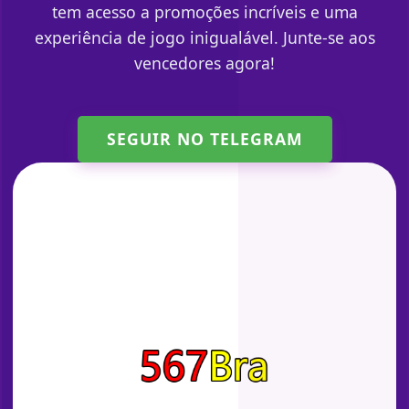
tem acesso a promoções incríveis e uma
experiência de jogo inigualável. Junte-se aos
vencedores agora!
SEGUIR NO TELEGRAM