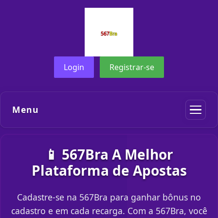
Login
Registrar-se
Menu
📱 567Bra A Melhor
Plataforma de Apostas
Cadastre-se na 567Bra para ganhar bônus no
cadastro e em cada recarga. Com a 567Bra, você