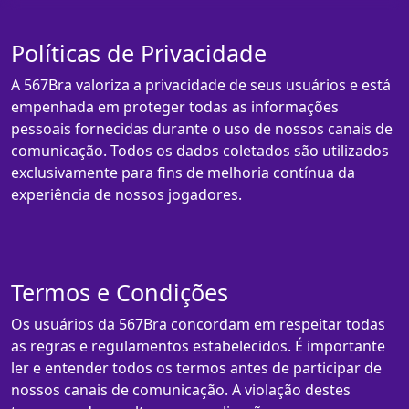
Políticas de Privacidade
A 567Bra valoriza a privacidade de seus usuários e está
empenhada em proteger todas as informações
pessoais fornecidas durante o uso de nossos canais de
comunicação. Todos os dados coletados são utilizados
exclusivamente para fins de melhoria contínua da
experiência de nossos jogadores.
Termos e Condições
Os usuários da 567Bra concordam em respeitar todas
as regras e regulamentos estabelecidos. É importante
ler e entender todos os termos antes de participar de
nossos canais de comunicação. A violação destes