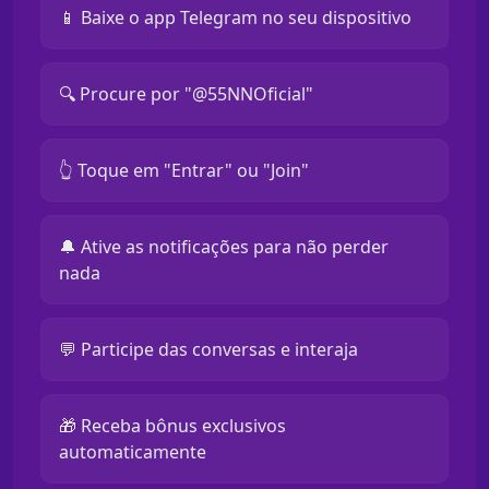
📱 Baixe o app Telegram no seu dispositivo
🔍 Procure por "@55NNOficial"
👆 Toque em "Entrar" ou "Join"
🔔 Ative as notificações para não perder
nada
💬 Participe das conversas e interaja
🎁 Receba bônus exclusivos
automaticamente