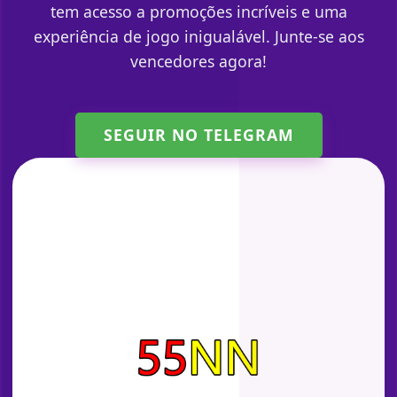
tem acesso a promoções incríveis e uma
experiência de jogo inigualável. Junte-se aos
vencedores agora!
SEGUIR NO TELEGRAM