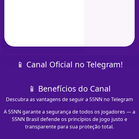
📱 Canal Oficial no Telegram!
📱 Benefícios do Canal
Descubra as vantagens de seguir a 55NN no Telegram
A 55NN garante a segurança de todos os jogadores — a
55NN Brasil defende os princípios de jogo justo e
transparente para sua proteção total.