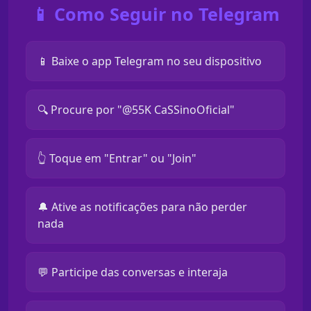
📱 Como Seguir no Telegram
📱 Baixe o app Telegram no seu dispositivo
🔍 Procure por "@55K CaSSinoOficial"
👆 Toque em "Entrar" ou "Join"
🔔 Ative as notificações para não perder
nada
💬 Participe das conversas e interaja