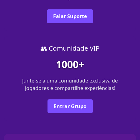
Falar Suporte
👥 Comunidade VIP
1000+
Junte-se a uma comunidade exclusiva de
jogadores e compartilhe experiências!
Entrar Grupo