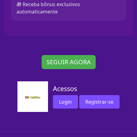
🎁 Receba bônus exclusivos
automaticamente
SEGUIR AGORA
Acessos
Login
Registrar-se