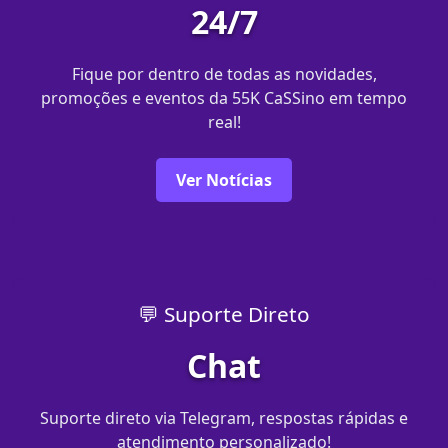
24/7
Fique por dentro de todas as novidades,
promoções e eventos da 55K CaSSino em tempo
real!
Ver Notícias
💬 Suporte Direto
Chat
Suporte direto via Telegram, respostas rápidas e
atendimento personalizado!