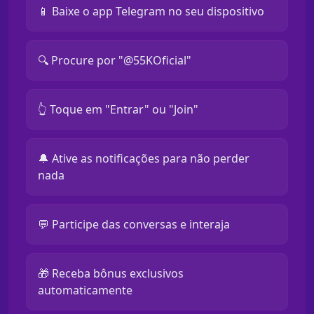
📱 Baixe o app Telegram no seu dispositivo
🔍 Procure por "@55KOficial"
👆 Toque em "Entrar" ou "Join"
🔔 Ative as notificações para não perder
nada
💬 Participe das conversas e interaja
🎁 Receba bônus exclusivos
automaticamente