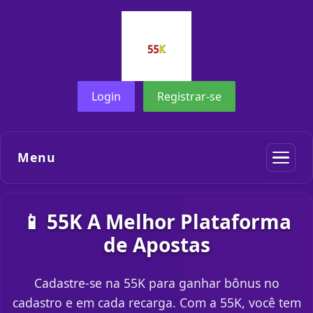
Login
Registrar-se
Menu
📱 55K A Melhor Plataforma
de Apostas
Cadastre-se na 55K para ganhar bônus no
cadastro e em cada recarga. Com a 55K, você tem