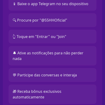
📱 Baixe o app Telegram no seu dispositivo
🔍 Procure por "@55HHOficial"
👆 Toque em "Entrar" ou "Join"
🔔 Ative as notificações para não perder
nada
💬 Participe das conversas e interaja
🎁 Receba bônus exclusivos
automaticamente