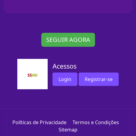
SEGUIR AGORA
Acessos
Login
Registrar-se
Políticas de Privacidade
Termos e Condições
Sitemap