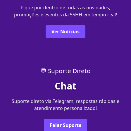
Fique por dentro de todas as novidades,
promoções e eventos da 55HH em tempo real!
Ver Notícias
💬 Suporte Direto
Chat
Suporte direto via Telegram, respostas rápidas e
atendimento personalizado!
Falar Suporte