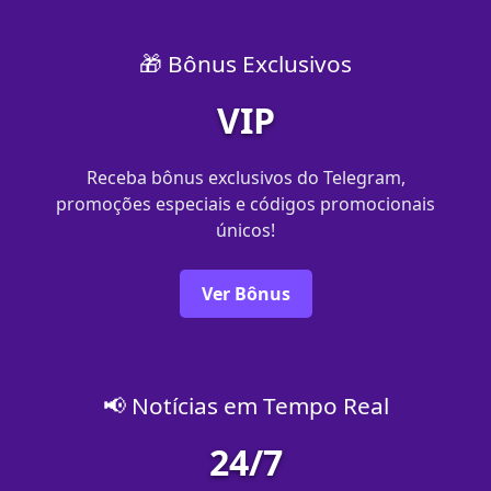
🎁 Bônus Exclusivos
VIP
Receba bônus exclusivos do Telegram,
promoções especiais e códigos promocionais
únicos!
Ver Bônus
📢 Notícias em Tempo Real
24/7