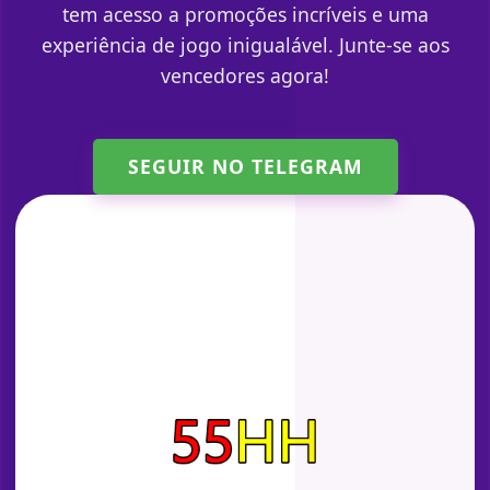
tem acesso a promoções incríveis e uma
experiência de jogo inigualável. Junte-se aos
vencedores agora!
SEGUIR NO TELEGRAM