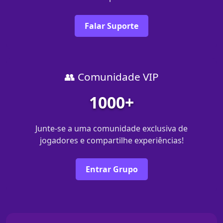
Falar Suporte
👥 Comunidade VIP
1000+
Junte-se a uma comunidade exclusiva de
jogadores e compartilhe experiências!
Entrar Grupo