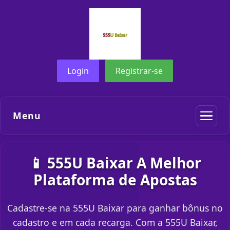
Login
Registrar-se
Menu
📱 555U Baixar A Melhor
Plataforma de Apostas
Cadastre-se na 555U Baixar para ganhar bônus no
cadastro e em cada recarga. Com a 555U Baixar,