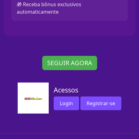
🎁 Receba bônus exclusivos
automaticamente
SEGUIR AGORA
Acessos
Login
Registrar-se