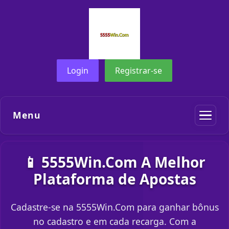
Login
Registrar-se
Menu
📱 5555Win.Com A Melhor
Plataforma de Apostas
Cadastre-se na 5555Win.Com para ganhar bônus
no cadastro e em cada recarga. Com a