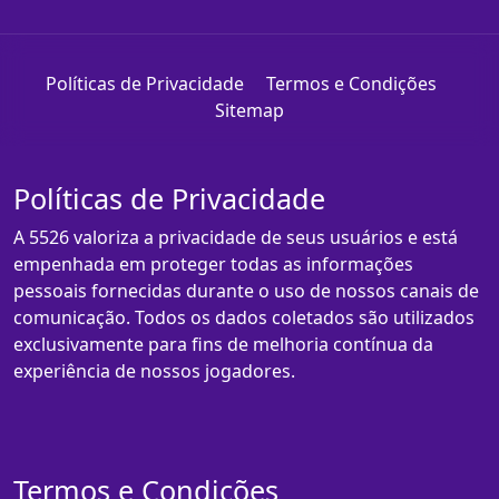
Políticas de Privacidade
Termos e Condições
Sitemap
Políticas de Privacidade
A 5526 valoriza a privacidade de seus usuários e está
empenhada em proteger todas as informações
pessoais fornecidas durante o uso de nossos canais de
comunicação. Todos os dados coletados são utilizados
exclusivamente para fins de melhoria contínua da
experiência de nossos jogadores.
Termos e Condições