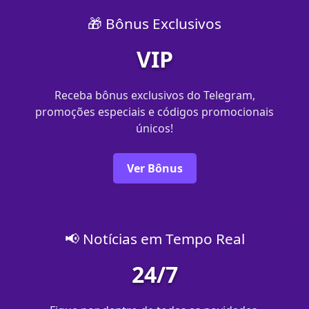
🎁 Bônus Exclusivos
VIP
Receba bônus exclusivos do Telegram,
promoções especiais e códigos promocionais
únicos!
Ver Bônus
📢 Notícias em Tempo Real
24/7