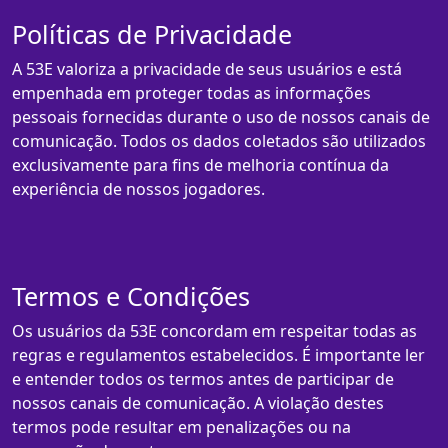
Políticas de Privacidade
A 53E valoriza a privacidade de seus usuários e está
empenhada em proteger todas as informações
pessoais fornecidas durante o uso de nossos canais de
comunicação. Todos os dados coletados são utilizados
exclusivamente para fins de melhoria contínua da
experiência de nossos jogadores.
Termos e Condições
Os usuários da 53E concordam em respeitar todas as
regras e regulamentos estabelecidos. É importante ler
e entender todos os termos antes de participar de
nossos canais de comunicação. A violação destes
termos pode resultar em penalizações ou na