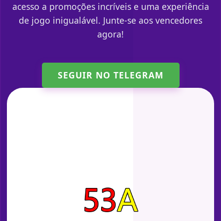
acesso a promoções incríveis e uma experiência
de jogo inigualável. Junte-se aos vencedores
agora!
SEGUIR NO TELEGRAM