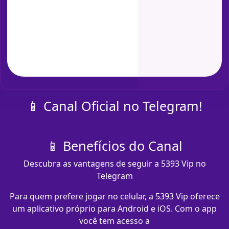
📱 Canal Oficial no Telegram!
📱 Benefícios do Canal
Descubra as vantagens de seguir a 5393 Vip no
Telegram
Para quem prefere jogar no celular, a 5393 Vip oferece
um aplicativo próprio para Android e iOS. Com o app
você tem acesso a