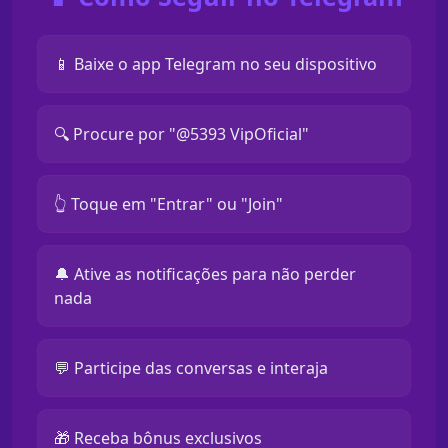
📱 Baixe o app Telegram no seu dispositivo
🔍 Procure por "@5393 VipOficial"
👆 Toque em "Entrar" ou "Join"
🔔 Ative as notificações para não perder
nada
💬 Participe das conversas e interaja
🎁 Receba bônus exclusivos