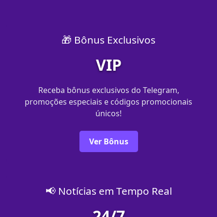
🎁 Bônus Exclusivos
VIP
Receba bônus exclusivos do Telegram,
promoções especiais e códigos promocionais
únicos!
Ver Bônus
📢 Notícias em Tempo Real
24/7