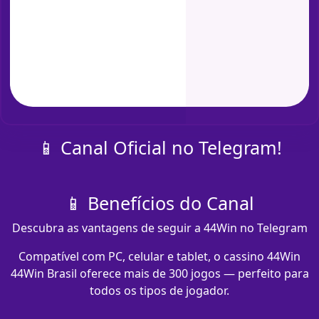
📱 Canal Oficial no Telegram!
📱 Benefícios do Canal
Descubra as vantagens de seguir a 44Win no Telegram
Compatível com PC, celular e tablet, o cassino 44Win
44Win Brasil oferece mais de 300 jogos — perfeito para
todos os tipos de jogador.