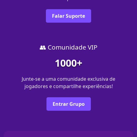
Falar Suporte
👥 Comunidade VIP
1000+
Junte-se a uma comunidade exclusiva de
jogadores e compartilhe experiências!
Entrar Grupo