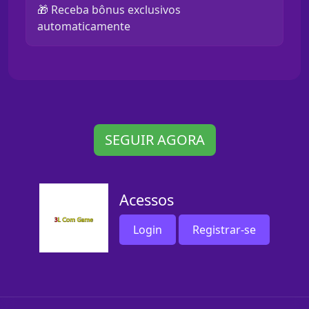
🎁 Receba bônus exclusivos
automaticamente
SEGUIR AGORA
Acessos
Login
Registrar-se