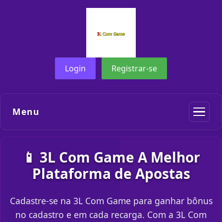
Login
Registrar-se
Menu
📱 3L Com Game A Melhor
Plataforma de Apostas
Cadastre-se na 3L Com Game para ganhar bônus
no cadastro e em cada recarga. Com a 3L Com