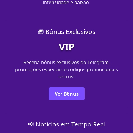
intensidade e paixão.
🎁 Bônus Exclusivos
VIP
Receba bônus exclusivos do Telegram,
promoções especiais e códigos promocionais
únicos!
Ver Bônus
📢 Notícias em Tempo Real