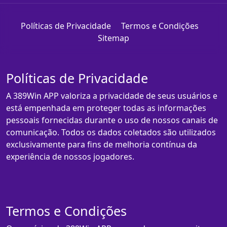
Políticas de Privacidade
Termos e Condições
Sitemap
Políticas de Privacidade
A 389Win APP valoriza a privacidade de seus usuários e
está empenhada em proteger todas as informações
pessoais fornecidas durante o uso de nossos canais de
comunicação. Todos os dados coletados são utilizados
exclusivamente para fins de melhoria contínua da
experiência de nossos jogadores.
Termos e Condições