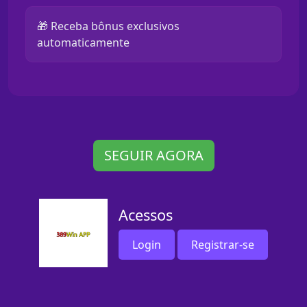
🎁 Receba bônus exclusivos
automaticamente
SEGUIR AGORA
Acessos
Login
Registrar-se