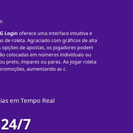
am
G Login
oferece uma interface intuitiva e
s de roleta. Agraciado com gráficos de alta
as opções de apostas, os jogadores podem
 são colocadas em números individuais ou
 preto, ímpares ou pares. Ao jogar roleta
e promoções, aumentando as c.
cias em Tempo Real
24/7