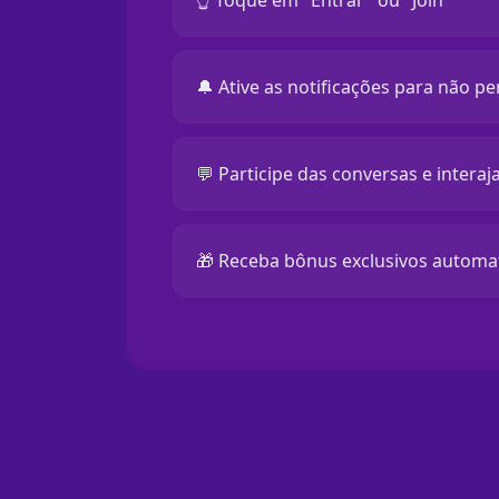
👆 Toque em "Entrar" ou "Join"
🔔 Ative as notificações para não p
💬 Participe das conversas e interaj
🎁 Receba bônus exclusivos autom