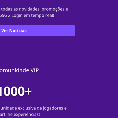
e todas as novidades, promoções e
65GG Login em tempo real!
Ver Notícias
Comunidade VIP
1000+
unidade exclusiva de jogadores e
rtilhe experiências!