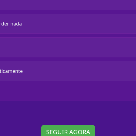
erder nada
a
aticamente
SEGUIR AGORA