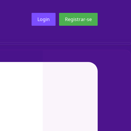
Login
Registrar-se