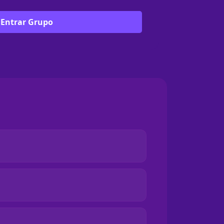
Entrar Grupo