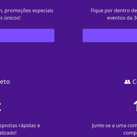
m, promoções especiais
Fique por dentro d
s únicos!
eventos da 3
reto
👥 
t
espostas rápidas e
Junte-se a uma com
lizado!
compa