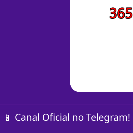
📱 Canal Oficial no Telegram!