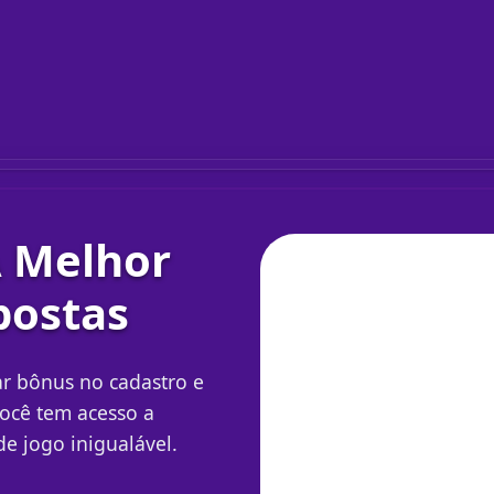
A Melhor
postas
r bônus no cadastro e
ocê tem acesso a
e jogo inigualável.