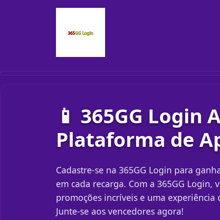
📱 365GG Login 
Plataforma de A
Cadastre-se na 365GG Login para ganha
em cada recarga. Com a 365GG Login, v
promoções incríveis e uma experiência d
Junte-se aos vencedores agora!