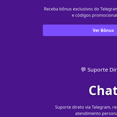
Receba bônus exclusivos do Telegra
e códigos promocionai
Ver Bônus
💬 Suporte Di
Cha
Suporte direto via Telegram, r
atendimento persona