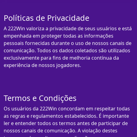
Políticas de Privacidade
A 222Win valoriza a privacidade de seus usuários e está
empenhada em proteger todas as informações
pessoais fornecidas durante o uso de nossos canais de
comunicação. Todos os dados coletados são utilizados
exclusivamente para fins de melhoria contínua da
experiência de nossos jogadores.
Termos e Condições
Os usuários da 222Win concordam em respeitar todas
as regras e regulamentos estabelecidos. É importante
ler e entender todos os termos antes de participar de
nossos canais de comunicação. A violação destes