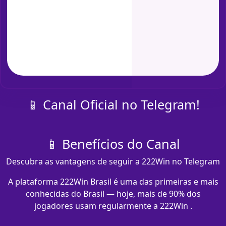
📱 Canal Oficial no Telegram!
📱 Benefícios do Canal
Descubra as vantagens de seguir a 222Win no Telegram
A plataforma 222Win Brasil é uma das primeiras e mais
conhecidas do Brasil — hoje, mais de 90% dos
jogadores usam regularmente a 222Win .