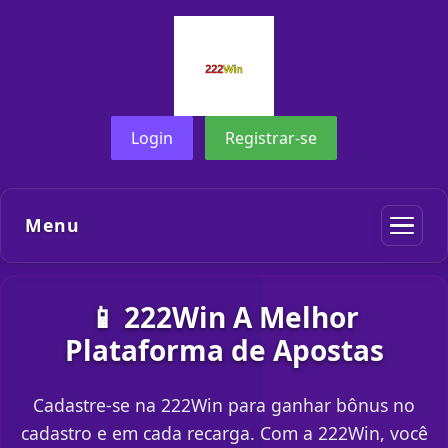
Login
Registrar-se
Menu
📱 222Win A Melhor
Plataforma de Apostas
Cadastre-se na 222Win para ganhar bônus no
cadastro e em cada recarga. Com a 222Win, você