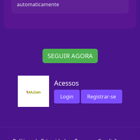
automaticamente
SEGUIR AGORA
Acessos
Login
Registrar-se