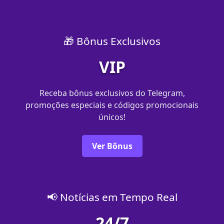
🎁 Bônus Exclusivos
VIP
Receba bônus exclusivos do Telegram,
promoções especiais e códigos promocionais
únicos!
Ver Bônus
📢 Notícias em Tempo Real
24/7