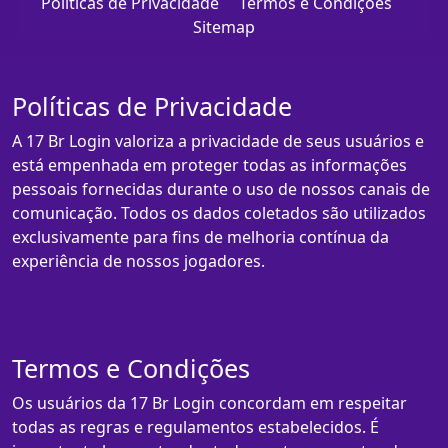
Políticas de Privacidade
Termos e Condições
Sitemap
Políticas de Privacidade
A 17 Br Login valoriza a privacidade de seus usuários e
está empenhada em proteger todas as informações
pessoais fornecidas durante o uso de nossos canais de
comunicação. Todos os dados coletados são utilizados
exclusivamente para fins de melhoria contínua da
experiência de nossos jogadores.
Termos e Condições
Os usuários da 17 Br Login concordam em respeitar
todas as regras e regulamentos estabelecidos. É