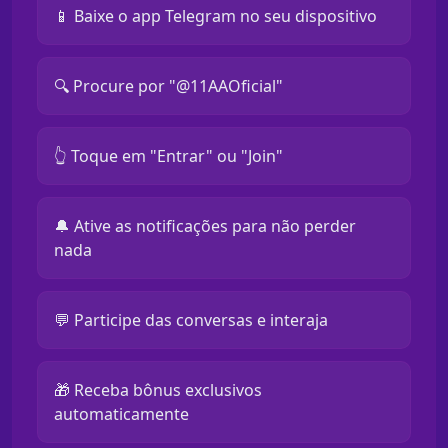
📱 Baixe o app Telegram no seu dispositivo
🔍 Procure por "@11AAOficial"
👆 Toque em "Entrar" ou "Join"
🔔 Ative as notificações para não perder
nada
💬 Participe das conversas e interaja
🎁 Receba bônus exclusivos
automaticamente