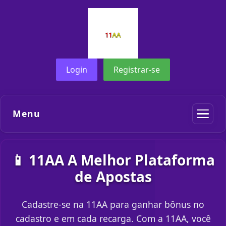
Login
Registrar-se
Menu
📱 11AA A Melhor Plataforma
de Apostas
Cadastre-se na 11AA para ganhar bônus no
cadastro e em cada recarga. Com a 11AA, você