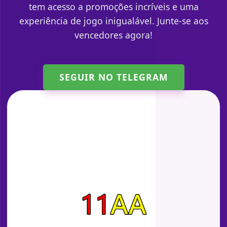
tem acesso a promoções incríveis e uma
experiência de jogo inigualável. Junte-se aos
vencedores agora!
SEGUIR NO TELEGRAM