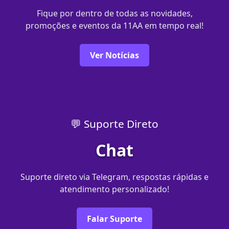
Fique por dentro de todas as novidades,
promoções e eventos da 11AA em tempo real!
Ver Notícias
💬 Suporte Direto
Chat
Suporte direto via Telegram, respostas rápidas e
atendimento personalizado!
Falar Suporte