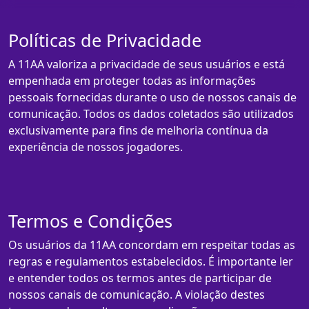
Políticas de Privacidade
A 11AA valoriza a privacidade de seus usuários e está
empenhada em proteger todas as informações
pessoais fornecidas durante o uso de nossos canais de
comunicação. Todos os dados coletados são utilizados
exclusivamente para fins de melhoria contínua da
experiência de nossos jogadores.
Termos e Condições
Os usuários da 11AA concordam em respeitar todas as
regras e regulamentos estabelecidos. É importante ler
e entender todos os termos antes de participar de
nossos canais de comunicação. A violação destes