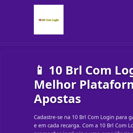
📱 10 Brl Com Lo
Melhor Platafor
Apostas
Cadastre-se na 10 Brl Com Login para 
e em cada recarga. Com a 10 Brl Com Lo