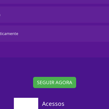
a
aticamente
SEGUIR AGORA
Acessos