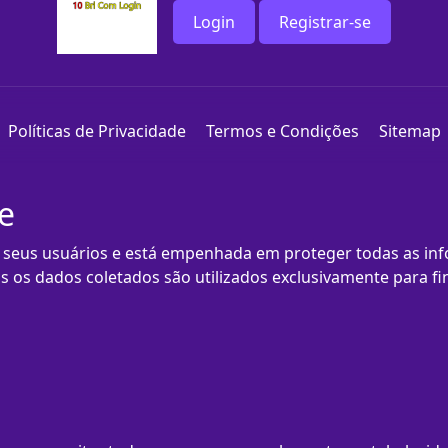
Login
Registrar-se
Políticas de Privacidade
Termos e Condições
Sitemap
de
de seus usuários e está empenhada em proteger todas as in
 os dados coletados são utilizados exclusivamente para fi