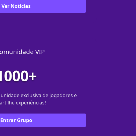
Ver Notícias
Comunidade VIP
1000+
unidade exclusiva de jogadores e
rtilhe experiências!
Entrar Grupo