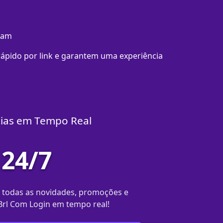
ram
rápido por link e garantem uma experiência
cias em Tempo Real
24/7
e todas as novidades, promoções e
Brl Com Login em tempo real!