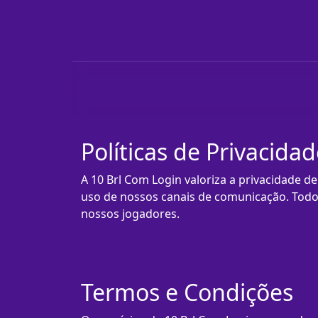
Políticas de Privacida
A 10 Brl Com Login valoriza a privacidade 
uso de nossos canais de comunicação. Todos
nossos jogadores.
Termos e Condições