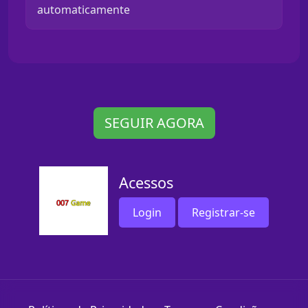
automaticamente
SEGUIR AGORA
Acessos
Login
Registrar-se