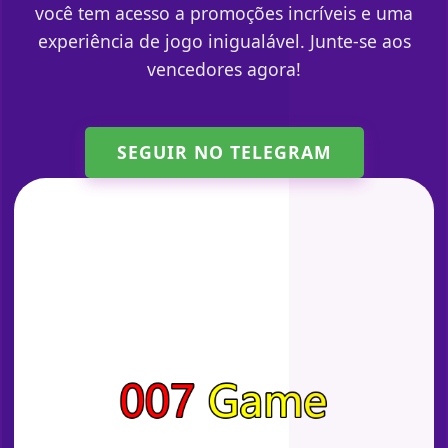
você tem acesso a promoções incríveis e uma
experiência de jogo inigualável. Junte-se aos
vencedores agora!
SEGUIR NO TELEGRAM