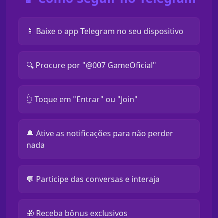
📱 Baixe o app Telegram no seu dispositivo
🔍 Procure por "@007 GameOficial"
👆 Toque em "Entrar" ou "Join"
🔔 Ative as notificações para não perder
nada
💬 Participe das conversas e interaja
🎁 Receba bônus exclusivos