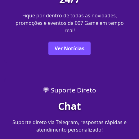
Fique por dentro de todas as novidades,
promoções e eventos da 007 Game em tempo
real!
Ver Notícias
💬 Suporte Direto
Chat
Suporte direto via Telegram, respostas rápidas e
atendimento personalizado!